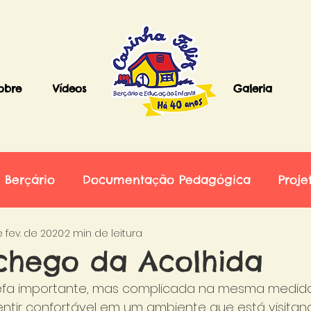
obre
Vídeos
Galeria
Berçário
Documentação Pedagógica
Proje
e fev. de 2020
2 min de leitura
hego da Acolhida
refa importante, mas complicada na mesma medid
ntir confortável em um ambiente que está visitan