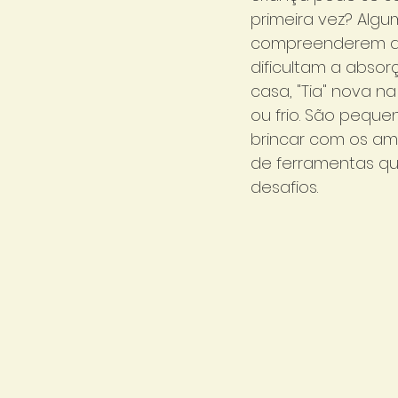
primeira vez? Algu
compreenderem a n
dificultam a abso
casa, "Tia" nova n
ou frio. São peque
brincar com os am
de ferramentas que
desafios. 