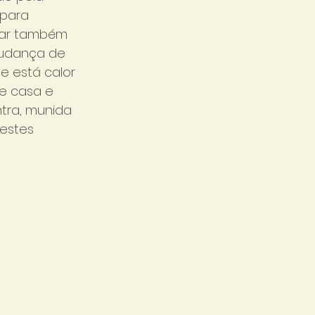
 para 
lar também 
mudança de 
e está calor 
de casa e 
tra, munida 
estes 