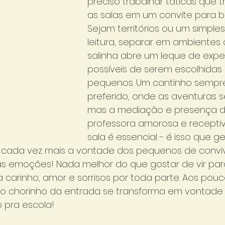
preciso trabalhar táticas que 
as salas em um convite para br
Sejam territórios ou um simple
leitura, separar em ambientes 
salinha abre um leque de exper
possíveis de serem escolhidas 
pequenos. Um cantinho sempre
preferido, onde as aventuras se
mas a mediação e presença 
professora amorosa e receptiv
sala é essencial - é isso que g
ada vez mais a vontade dos pequenos de conviv
s emoções! Nada melhor do que gostar de vir par
carinho, amor e sorrisos por toda parte. Aos pouc
, o chorinho da entrada se transforma em vontade 
 pra escola!