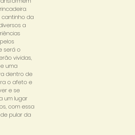
transformem 
incadeira. 
s cantinho da 
diversos a 
iências 
pelos 
 será o 
rão vividas, 
de uma 
a dentro de 
era o afeto e 
er e se 
a um lugar 
os, com essa 
de pular da 