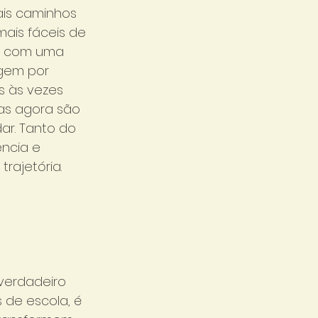
is caminhos 
ais fáceis de 
to com uma 
agem por 
s às vezes 
as agora são 
ar. Tanto do 
ência e 
rajetória. 
 de escola, é 