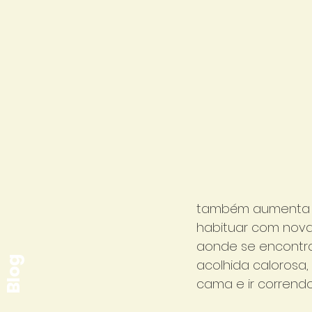
também aumenta c
habituar com nova
aonde se encontra 
Blog
acolhida calorosa
cama e ir correndo