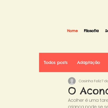
Home
Filosofia
S
Todos posts
Adaptação
Casinha Feliz
7 d
O Aconc
Acolher é uma ta
criança pode se se