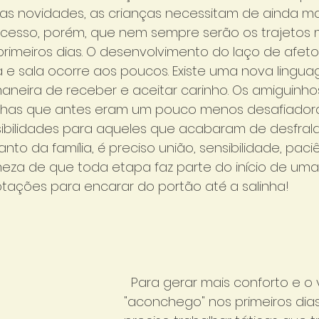
s novidades, as crianças necessitam de ainda ma
ocesso, porém, que nem sempre serão os trajetos m
s primeiros dias. O desenvolvimento do laço de afe
ha e sala ocorre aos poucos. Existe uma nova lingu
neira de receber e aceitar carinho. Os amiguinho
inhas que antes eram um pouco menos desafiador
ibilidades para aqueles que acabaram de desfrald
nto da família, é preciso união, sensibilidade, paci
meza de que toda etapa faz parte do início de uma t
tações para encarar do portão até a salinha!
  Para gerar mais conforto e o verdadeiro 
"aconchego" nos primeiros dias