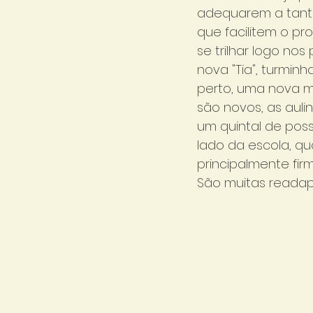
adequarem a tanta
que facilitem o pr
se trilhar logo no
nova "Tia", turmin
perto, uma nova ma
são novos, as aul
um quintal de poss
lado da escola, qua
principalmente fir
São muitas readap