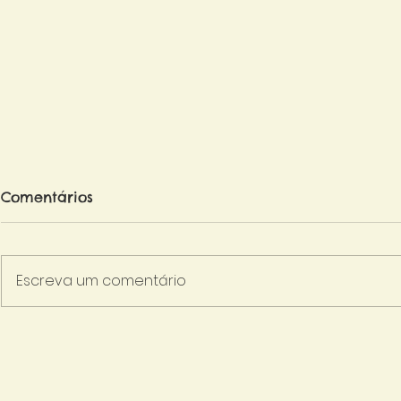
Comentários
Escreva um comentário
Do Caderno de Registro
Os Caminh
ao Quintal - Os Processos
Feliz
de Desenvolvimento e
Criação