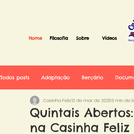
Home
Filosofia
Sobre
Vídeos
Todos posts
Adaptação
Berçário
Docum
Casinha Feliz
12 de mar. de 2025
3 min de l
Quintais Abertos
na Casinha Feliz