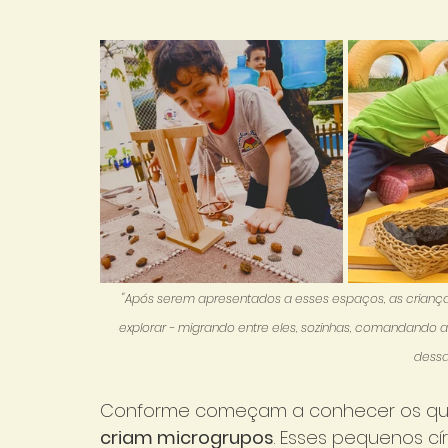
"Após serem apresentados a esses espaços, as crianç
explorar - migrando entre eles, sozinhas, comandando
dessa
Conforme começam a conhecer os quin
criam microgrupos
. Esses pequenos cí