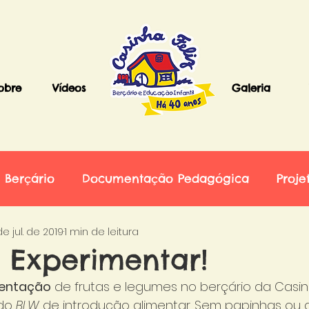
obre
Vídeos
Galeria
Berçário
Documentação Pedagógica
Proje
e jul. de 2019
1 min de leitura
 Experimentar!
mentação
 de frutas e legumes no berçário da Casinha
do 
BLW 
de introdução alimentar. Sem papinhas ou 