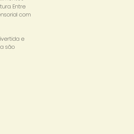
ura. Entre 
nsorial com 
vertida e 
ia são 