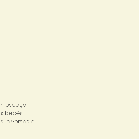
um espaço 
os bebês 
  diversos a 