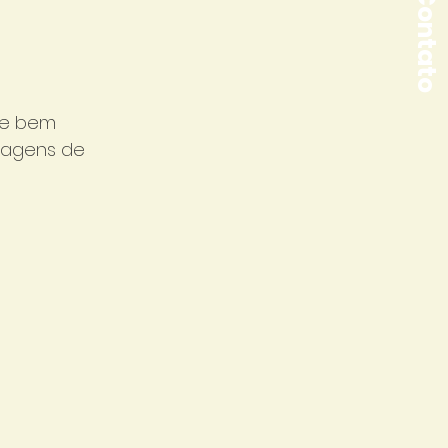
Contato
de bem 
gagens de 