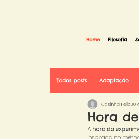
Home
Filosofia
S
Todos posts
Adaptação
Casinha Feliz
30 d
Hora de
A 
hora da experi
inspirada no méto