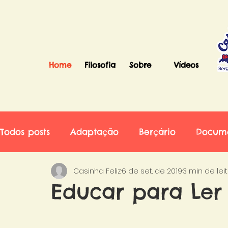
Home
Filosofia
Sobre
Vídeos
Todos posts
Adaptação
Berçário
Docum
Casinha Feliz
6 de set. de 2019
3 min de lei
Educar para Le