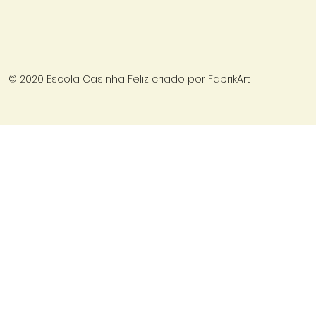
de Desenvolvimento e
Feliz
Criação
© 2020 Escola Casinha Feliz criado por
FabrikArt