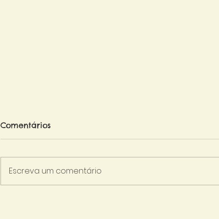
Comentários
Escreva um comentário
Do Caderno de Registro
Quintais A
ao Quintal - Os Processos
novo pass